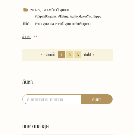
หมวดหมู่
สาระเกี่ยวกับสุขภาพ
#CapitalOrganic #EatingHealthyMakesYouHappy
แท๊ก:
#ความสุขจากอาหารเพื่อสุขภาพสำหรับทุกคน
อ่านต่อ
ก่อนหน้า
1
2
3
ถัดไป
ค้นหา
ค้นหา
บทความล่าสุด