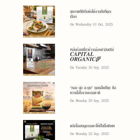
สุขภาพที่ดีเริ่มต้นได้จากสิ่งที่คุณ
เลือก
On Wednesday 01 Oct, 2025
#เส้นก๋วยเตี๋ยวข้าวกล้องดำอินทรีย์
𝑪𝑨𝑷𝑰𝑻𝑨𝑳
𝑶𝑹𝑮𝑨𝑵𝑰𝑪🌾
On Tuesday 30 Sep, 2025
“หอม นุ่ม ละมุน” ทุกเมล็ดที่หุง คือ
ความใส่ใจจากธรรมชาติ
On Monday 29 Sep, 2025
พลิกโฉมเมนูธรรมดาให้เป็นมื้อพิเศษ
On Monday 22 Sep, 2025