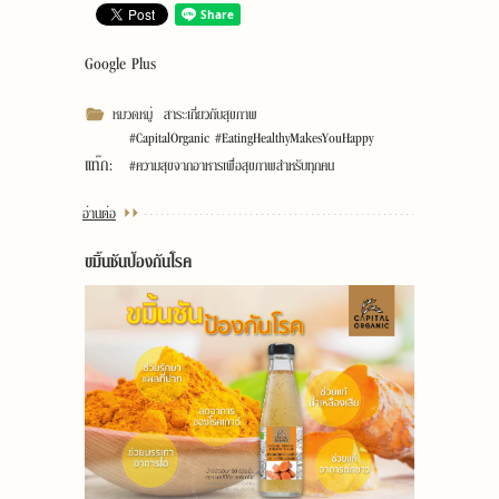
Google Plus
หมวดหมู่
สาระเกี่ยวกับสุขภาพ
#CapitalOrganic #EatingHealthyMakesYouHappy
แท๊ก:
#ความสุขจากอาหารเพื่อสุขภาพสำหรับทุกคน
อ่านต่อ
ขมิ้นชันป้องกันโรค