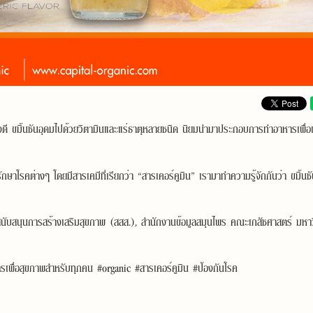
่างดี ขมิ้นชันอุดมไปด้วยวิตามินและแร่ธาตุหลายชนิด นิยมนำมาประกอบการทำอาหารเพื่อเพิ
ักษาโรคต่างๆ โดยมีสารเคมีที่เรียกว่า “สารเคอร์คูมิน” เรามาทำความรู้จักกันว่า ขมิ้นช
ุนสนับสนุนการสร้างเสริมสุขภาพ (สสส.), สำนักงานข้อมูลสมุนไพร คณะเภสัชศาสตร์ มหา
เพื่อสุขภาพสำหรับทุกคน
#organic
#สารเคอร์คูมิน
#ป้องกันโรค