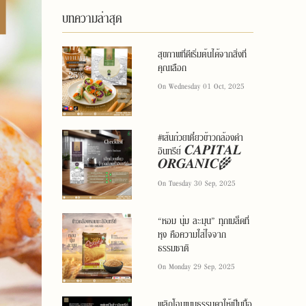
บทความล่าสุด
สุขภาพที่ดีเริ่มต้นได้จากสิ่งที่
คุณเลือก
On Wednesday 01 Oct, 2025
#เส้นก๋วยเตี๋ยวข้าวกล้องดำ
อินทรีย์ 𝑪𝑨𝑷𝑰𝑻𝑨𝑳
𝑶𝑹𝑮𝑨𝑵𝑰𝑪🌾
On Tuesday 30 Sep, 2025
“หอม นุ่ม ละมุน” ทุกเมล็ดที่
หุง คือความใส่ใจจาก
ธรรมชาติ
On Monday 29 Sep, 2025
พลิกโฉมเมนูธรรมดาให้เป็นมื้อ