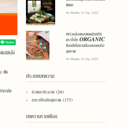
พิเศษ
On Monday 22 Sep, 2025
#ข้าวกล้องหอมแดงอินทรีย์
ตราไทไท 𝑶𝑹𝑮𝑨𝑵𝑰𝑪
คือหนึ่งในทางเลือกของคนรัก
สุขภาพ
่มสีสันให้
On Monday 22 Sep, 2025
ัน พืช
ประเภทบทความ
วิทยาลัย
ข่าวและประกาศ (28)
สาระเกี่ยวกับสุขภาพ (177)
บทความรายเดือน