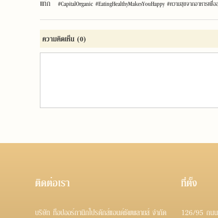
แท๊ก
#CapitalOrganic #EatingHealthyMakesYouHappy #ความสุขจากอาหารเพื่อส
ความคิดเห็น
(0)
ติดต่อเรา
ที่ตั้ง
บริษัท ท็อปออร์กานิกโปรดักส์แอนด์ซัพพลายส์ จำกัด
126/95 ถนนกร