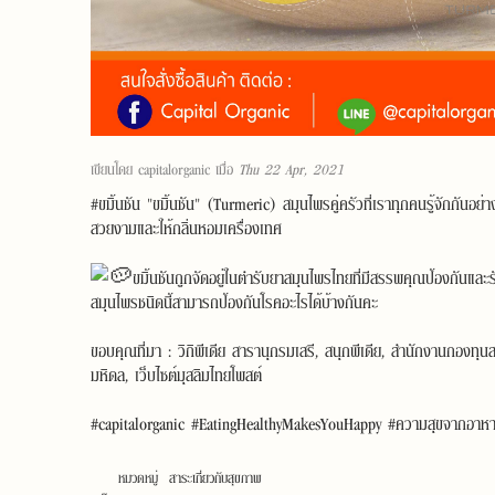
เขียนโดย
capitalorganic
เมื่อ
Thu 22 Apr, 2021
#ขมิ้นชัน
"ขมิ้นชัน" (Turmeric) สมุนไพรคู่ครัวที่เราทุกคนรู้จักกันอย
สวยงามและให้กลิ่นหอมเครื่องเทศ
ขมิ้นชันถูกจัดอยู่ในตำรับยาสมุนไพรไทยที่มีสรรพคุณป้องกันและร
สมุนไพรชนิดนี้สามารถป้องกันโรคอะไรได้บ้างกันคะ
ขอบคุณที่มา : วิกิพีเดีย สารานุกรมเสรี, สนุกพีเดีย, สำนักงานกองท
มหิดล, เว็บไซต์มุสลิมไทยโพสต์
#capitalorganic
#EatingHealthyMakesYouHappy
#ความสุขจากอาหาร
หมวดหมู่
สาระเกี่ยวกับสุขภาพ