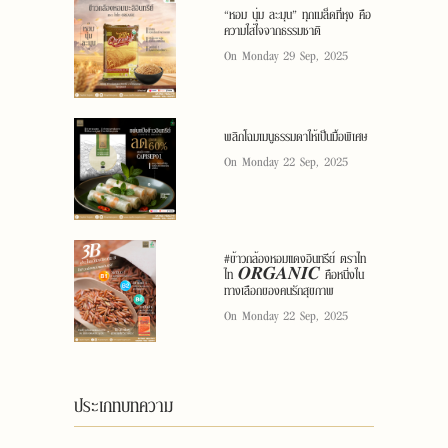
“หอม นุ่ม ละมุน” ทุกเมล็ดที่หุง คือ
ความใส่ใจจากธรรมชาติ
On Monday 29 Sep, 2025
พลิกโฉมเมนูธรรมดาให้เป็นมื้อพิเศษ
On Monday 22 Sep, 2025
#ข้าวกล้องหอมแดงอินทรีย์ ตราไท
ไท 𝑶𝑹𝑮𝑨𝑵𝑰𝑪 คือหนึ่งใน
ทางเลือกของคนรักสุขภาพ
On Monday 22 Sep, 2025
ประเภทบทความ