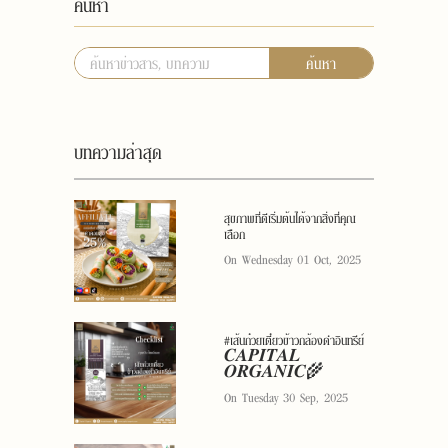
ค้นหา
ค้นหา
บทความล่าสุด
สุขภาพที่ดีเริ่มต้นได้จากสิ่งที่คุณ
เลือก
On Wednesday 01 Oct, 2025
#เส้นก๋วยเตี๋ยวข้าวกล้องดำอินทรีย์
𝑪𝑨𝑷𝑰𝑻𝑨𝑳
𝑶𝑹𝑮𝑨𝑵𝑰𝑪🌾
On Tuesday 30 Sep, 2025