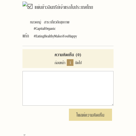
แผ่นข้าวอินทรีย์เจ้าแรกในประเทศไทย
หมวดหมู่
สาระเกี่ยวกับสุขภาพ
#CapitalOrganic
แท๊ก
#EatingHealthyMakesYouHappy
ความคิดเห็น
(0)
ก่อนหน้า
1
ถัดไป
โพสต์ความคิดเห็น