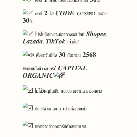
ต่อที่ 𝟐: ใส่ 𝑪𝑶𝑫𝑬: CAPISEP01 ลดอีก
𝟑𝟎%
โปรโมชั่นเฉพาะช่องทางออนไลน์ 𝑺𝒉𝒐𝒑𝒆𝒆,
𝑳𝒂𝒛𝒂𝒅𝒂, 𝑻𝒊𝒌𝑻𝒐𝒌 เท่านั้น!
ตั้งแต่วันนี้ถึง 𝟑𝟎 กันยายน 𝟐𝟓𝟔𝟖
#แผ่นแป้งข้าวอินทรีย์
𝑪𝑨𝑷𝑰𝑻𝑨𝑳
𝑶𝑹𝑮𝑨𝑵𝑰𝑪
ไม่ใส่วัตถุกันเสีย และปราศจากสารฟอกขาว
ปราศจากกลูเตน (สารก่อภูมิแพ้)
ผลิตจากข้าวอินทรีย์คัดสรรพิเศษ