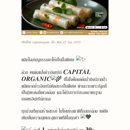
เขียนโดย
capitalorganic
เมื่อ
Mon 22 Sep, 2025
พลิกโฉมเมนูธรรมดาให้เป็นมื้อพิเศษ
ด้วย
#แผ่นแป้งข้าวอินทรีย์
𝑪𝑨𝑷𝑰𝑻𝑨𝑳
𝑶𝑹𝑮𝑨𝑵𝑰𝑪
ที่ใส่ใจตั้งแต่ต้นน้ำถึงปลายน้ำ
ผลิตจากข้าวอินทรีย์คัดสรรเป็นพิเศษ ผ่านการเพาะปลูกที่
เป็นมิตรต่อสิ่งแวดล้อม และได้รับการรับรองมาตรฐาน
เกษตรอินทรีย์สากล
ทุกม้วนที่คุณสร้างสรรค์ ไม่ใช่แค่รสชาติที่กลมกล่อม แต่ยัง
เติมเต็มความสุขและสุขภาพที่ดีในทุกคำ
ต่อที่ 𝟏: แผ่นแป้งข้าวอินทรีย์ ลด 𝟑𝟎%