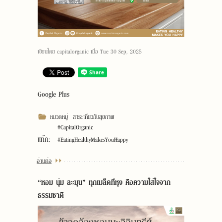
เขียนโดย
capitalorganic
เมื่อ
Tue 30 Sep, 2025
Google Plus
หมวดหมู่
สาระเกี่ยวกับสุขภาพ
#CapitalOrganic
แท๊ก:
#EatingHealthyMakesYouHappy
อ่านต่อ
“หอม นุ่ม ละมุน” ทุกเมล็ดที่หุง คือความใส่ใจจาก
ธรรมชาติ