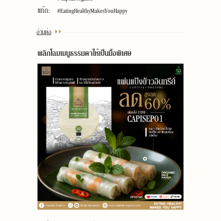
แท๊ก:
#EatingHealthyMakesYouHappy
อ่านต่อ
พลิกโฉมเมนูธรรมดาให้เป็นมื้อพิเศษ