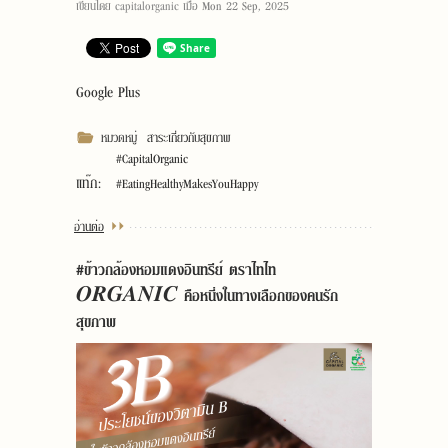
เขียนโดย
capitalorganic
เมื่อ
Mon 22 Sep, 2025
Google Plus
หมวดหมู่
สาระเกี่ยวกับสุขภาพ
#CapitalOrganic
แท๊ก:
#EatingHealthyMakesYouHappy
อ่านต่อ
#ข้าวกล้องหอมแดงอินทรีย์ ตราไทไท
𝑶𝑹𝑮𝑨𝑵𝑰𝑪 คือหนึ่งในทางเลือกของคนรัก
สุขภาพ