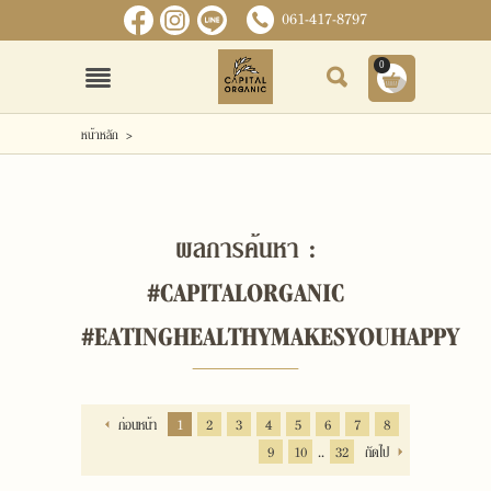
061-417-8797
0
เข้าสู่ระบบ
สมัครสมาชิก
หน้าหลัก
>
หน้าหลัก
สินค้า
ผลการค้นหา :
#CAPITALORGANIC
ข่าวสารและกิจกรรม
#EATINGHEALTHYMAKESYOUHAPPY
เกี่ยวกับเรา
ติดต่อเรา
ก่อนหน้า
1
2
3
4
5
6
7
8
..
แจ้งชำระเงิน
9
10
32
ถัดไป