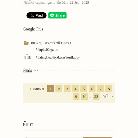
เขียนโดย
capitalorganic
เมื่อ
Mon 22 Sep, 2025
Google Plus
หมวดหมู่
สาระเกี่ยวกับสุขภาพ
#CapitalOrganic
แท๊ก:
#EatingHealthyMakesYouHappy
อ่านต่อ
ก่อนหน้า
1
2
3
4
5
6
7
8
..
9
10
32
ถัดไป
ค้นหา