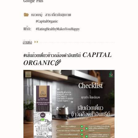
Google Plus
หมวดหมู่
สาระเกี่ยวกับสุขภาพ
#CapitalOrganic
แท๊ก:
#EatingHealthyMakesYouHappy
อ่านต่อ
#เส้นก๋วยเตี๋ยวข้าวกล้องดำอินทรีย์ 𝑪𝑨𝑷𝑰𝑻𝑨𝑳
𝑶𝑹𝑮𝑨𝑵𝑰𝑪🌾