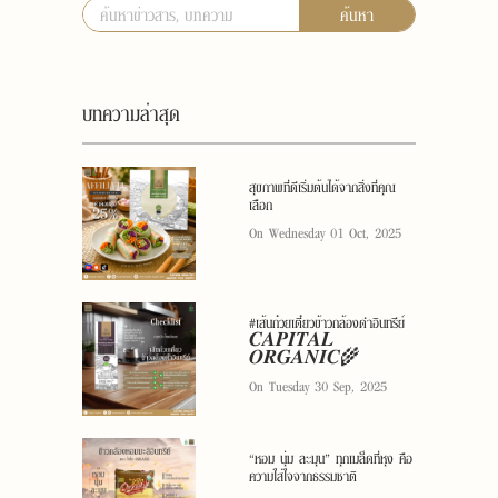
ค้นหา
บทความล่าสุด
สุขภาพที่ดีเริ่มต้นได้จากสิ่งที่คุณ
เลือก
On Wednesday 01 Oct, 2025
#เส้นก๋วยเตี๋ยวข้าวกล้องดำอินทรีย์
𝑪𝑨𝑷𝑰𝑻𝑨𝑳
𝑶𝑹𝑮𝑨𝑵𝑰𝑪🌾
On Tuesday 30 Sep, 2025
“หอม นุ่ม ละมุน” ทุกเมล็ดที่หุง คือ
ความใส่ใจจากธรรมชาติ