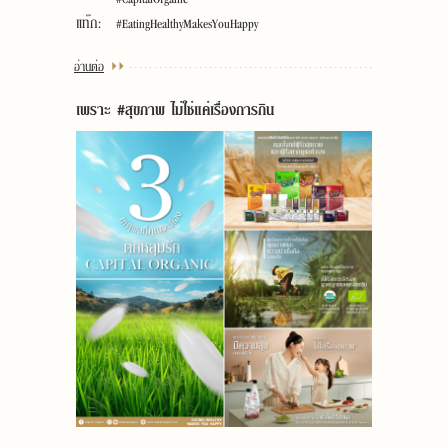
แท๊ก:
#EatingHealthyMakesYouHappy
อ่านต่อ
เพราะ #สุขภาพ ไม่ใช่แค่เรื่องการกิน