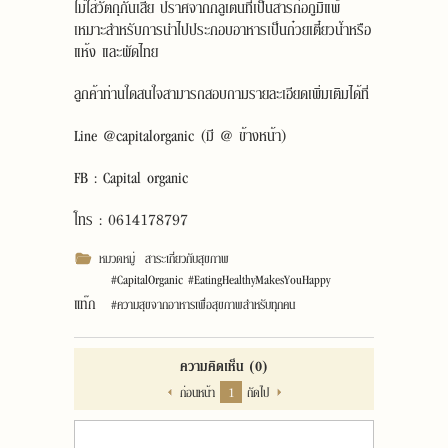
ไม่ใส่วัตถุกันเสีย ปราศจากกลูเตนที่เป็นสารก่อภูมิแพ้
เหมาะสำหรับการนำไปประกอบอาหารเป็นก๋วยเตี๋ยวน้ำหรือ
แห้ง และผัดไทย
ลูกค้าท่านใดสนใจสามารถสอบถามรายละเอียดเพิ่มเติมได้ที่
Line @capitalorganic (มี @ ข้างหน้า)
FB : Capital organic
โทร : 0614178797
หมวดหมู่
สาระเกี่ยวกับสุขภาพ
#CapitalOrganic #EatingHealthyMakesYouHappy
แท๊ก
#ความสุขจากอาหารเพื่อสุขภาพสำหรับทุกคน
ความคิดเห็น
(0)
ก่อนหน้า
1
ถัดไป