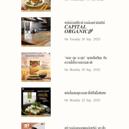
#เส้นก๋วยเตี๋ยวข้าวกล้องดำอินทรีย์
𝑪𝑨𝑷𝑰𝑻𝑨𝑳
𝑶𝑹𝑮𝑨𝑵𝑰𝑪🌾
On Tuesday 30 Sep, 2025
“หอม นุ่ม ละมุน” ทุกเมล็ดที่หุง คือ
ความใส่ใจจากธรรมชาติ
On Monday 29 Sep, 2025
พลิกโฉมเมนูธรรมดาให้เป็นมื้อพิเศษ
On Monday 22 Sep, 2025
#ข้าวกล้องหอมแดงอินทรีย์ ตราไท