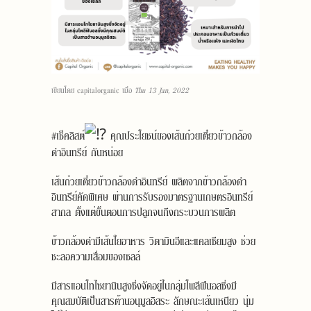
เขียนโดย
capitalorganic
เมื่อ
Thu 13 Jan, 2022
#เช็คลิสต์
คุณประโยชน์ของเส้นก๋วยเตี๋ยวข้าวกล้อง
ดำอินทรีย์ กันหน่อย
เส้นก๋วยเตี๋ยวข้าวกล้องดำอินทรีย์ ผลิตจากข้าวกล้องดำ
อินทรีย์คัดพิเศษ ผ่านการรับรองมาตรฐานเกษตรอินทรีย์
สากล ตั้งแต่ขั้นตอนการปลูกจนถึงกระบวนการผลิต
ข้าวกล้องดำมีเส้นใยอาหาร วิตามินอีและแคลเซียมสูง ช่วย
ชะลอความเสื่อมของเซลล์
มีสารแอนโทไซยานินสูงซึ่งจัดอยู่ในกลุ่มโพลีฟีนอลซึ่งมี
คุณสมบัติเป็นสารต้านอนุมูลอิสระ ลักษณะเส้นเหนียว นุ่ม