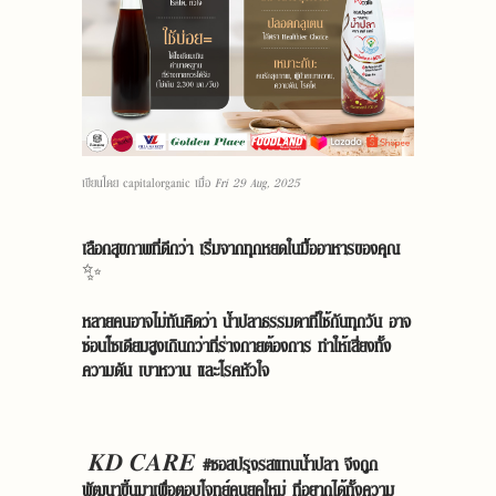
เขียนโดย
capitalorganic
เมื่อ
Fri 29 Aug, 2025
เลือกสุขภาพที่ดีกว่า เริ่มจากทุกหยดในมื้ออาหารของคุณ
✨
หลายคนอาจไม่ทันคิดว่า น้ำปลาธรรมดาที่ใช้กันทุกวัน อาจ
ซ่อนโซเดียมสูงเกินกว่าที่ร่างกายต้องการ ทำให้เสี่ยงทั้ง
ความดัน เบาหวาน และโรคหัวใจ
𝑲𝑫
𝑪𝑨𝑹𝑬
#ซอสปรุงรสแทนน้ำปลา จึงถูก
พัฒนาขึ้นมาเพื่อตอบโจทย์คนยุคใหม่ ที่อยากได้ทั้งความ