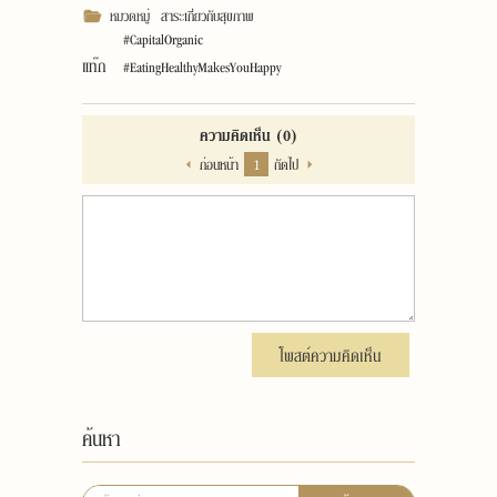
หมวดหมู่
สาระเกี่ยวกับสุขภาพ
#CapitalOrganic
แท๊ก
#EatingHealthyMakesYouHappy
ความคิดเห็น
(0)
ก่อนหน้า
1
ถัดไป
โพสต์ความคิดเห็น
ค้นหา