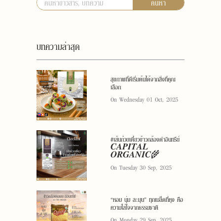
ค้นหา
บทความล่าสุด
สุขภาพที่ดีเริ่มต้นได้จากสิ่งที่คุณ
เลือก
On Wednesday 01 Oct, 2025
#เส้นก๋วยเตี๋ยวข้าวกล้องดำอินทรีย์
𝑪𝑨𝑷𝑰𝑻𝑨𝑳
𝑶𝑹𝑮𝑨𝑵𝑰𝑪🌾
On Tuesday 30 Sep, 2025
“หอม นุ่ม ละมุน” ทุกเมล็ดที่หุง คือ
ความใส่ใจจากธรรมชาติ
On Monday 29 Sep, 2025